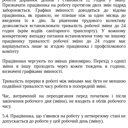
Призначати працівника на роботу протягом двох змін підряд
забороняється. Графіки змінності доводяться до відома
працівника, як правило, не пізніше ніж за один місяць до
введення їх в дію. За рішенням трудового колективу
дозволяється встановлювати тривалість робочої зміни до 24
годин (крім водіїв санітарного транспорту). У кожному
конкретному випадку питання встановлення тому чи іншому
працівнику тривалості робочої зміни до 24 годин має
вирішуватись лише за згодою працівника і профспілкового
комітету
Працівники чергують по змінах рівномірно. Перехід з однієї
зміни в іншу
проходить
через кожен тиждень в години,
визначені графіками змінності.
Тривалість перерви в роботі між змінами має бути не меншою
подвійної тривалості часу роботи в попередній зміні
.
Час, витрачений на переодягання перед початком і після
закінчення робочого дня (зміни), не входить в облік робочого
часу.
5.4.
Працівника, що з’явився на роботу у нетверезому стані не
допускає
ться
до роботи у цей робочий день (зміну).