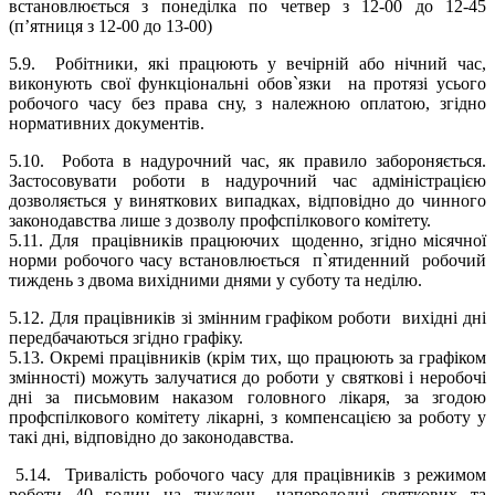
встановлюється з понеділка по четвер з 12-00 до 12-45
(п’ятниця з 12-00 до 13-00)
5.9.
Робітники, які працюють у вечірній або нічний час,
виконують свої функціональні обов`язки на протязі усього
робочого часу без права сну, з належною оплатою, згідно
нормативних документів.
5.
10
. Робота в надурочний час, як правило забороняється.
Застосовувати роботи в надурочний час адміністрацією
дозволяється у виняткових випадках, відповідно до чинного
законодавства лише з дозволу профспілкового комітету.
5.11. Для
працівників працюючих
щоденно, згідно місячної
норми робочого часу встановлюється
п`ятиденний
робочий
тиждень з двома вихідними днями у суботу та неділю.
5.12. Для працівників зі змінним графіком роботи
вихідні дні
передбачаються згідно графіку.
5.13. Окремі працівників (крім тих, що працюють за графіком
змінності) можуть залучатися до роботи у святкові і неробочі
дні за письмовим наказом головного лікаря, за згодою
профспілкового комітету лікарні, з компенсацією за роботу у
такі дні, відповідно до законодавства.
5.1
4
. Тривалість робочого часу для працівників з режимом
роботи 40 годин на тиждень, напередодні святкових та