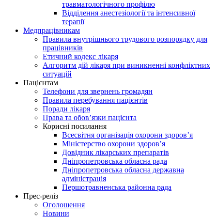
травматологічного профілю
Відділення анестезіології та інтенсивної
терапії
Медпрацівникам
Правила внутрішнього трудового розпорядку для
працівників
Етичний кодекс лікаря
Алгоритм дій лікаря при виникненні конфліктних
ситуацій
Пацієнтам
Телефони для звернень громадян
Правила перебування пацієнтів
Поради лікаря
Права та обов’язки пацієнта
Корисні посилання
Всесвітня організація охорони здоров’я
Міністерство охорони здоров’я
Довідник лікарських препаратів
Дніпропетровська обласна рада
Дніпропетровська обласна державна
адміністрація
Першотравненська районна рада
Прес-реліз
Оголошення
Новини