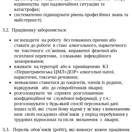
керівництва
при надзвичайних ситуаціях та
катастрофах;
систематично підвищувати рівень професійних знань та
майстерності;
3.2.
Працівнику забороняється:
не виходити на роботу без поважних причин або
ставати до роботи в стані алкогольного, наркотичного
чи токсічного сп`яніння, вираженої фізичної або
психічної перевтоми, з ознаками інфекційного
захворювання;
вживати на території або в приміщеннях
КЗ
«Першотравенська ЦМЛ»ДОР»
алкогольні напої,
наркотичні, токсичні речовини;
зневажливо ставитися до пацієнтів, членів їх родини,
відвідувачів
або
до співробітників лікарні;
розголошувати
чи
сприяти
розголошенню
конфіденційної чи
службової інформації, у т.ч.:
розголошувати у будь-який спосіб персональні дані
інших осіб, які
стали йому відомі у зв`язку з виконанням
ним
своїх посадових обов`язків
у період перебування у
трудових відносинах та після
звільнення
з
лікарні.
3.3.
Перелік обов`язків (робіт), які виконує кожен працівник