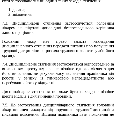
бути застосовано тільки один з таких заходів стягнення:
догана;
звільнення.
7.3
. Дисциплінарні стягнення застосовуються
головним
лікарем на підставі доповідної безпосереднього керівника
даного працівника.
Головний лікар
має право замість накладання
дисциплінарного стягнення передати питання про порушення
трудової дисципліни на розгляд трудового колективу або його
органу.
7.4. Дисциплінарне стягнення застосовується безпосередньо за
виявленням проступку, але не пізніше одного місяця з дня
його виявлення, не рахуючи часу звільнення працівника від
роботи у зв’язку із тимчасовою непрацездатністю або
перебування його у відпустці.
Дисциплінарне стягнення не може бути накладене пізніше
шести місяців з дня вчинення провини.
7.5.
До застосування дисциплінарного стягнення
головний
лікар
повинен зажадати від порушника трудової дисципліни
письмові пояснення. Відмова працівника дати пояснення не