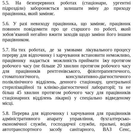
5.5. На безперервних роботах (стаціонари, ургентні
підрозділи) забороняється залишати зміну до приходу
працівника, який заміняє.
5.6.
У разі невиходу працівника, що заміняє, працівник
повинен повідомити про це старшого по роботі, який
зобов’язаний негайно вжити заходів щодо заміни його іншим
працівником.
5.7. На тих
роботах,
де
за
умовами
лікувального процесу
перерву для відпочинку і харчування встановити неможливо,
працівнику
надається
можливість приймати
їжу протягом
робочого часу (не більше 20 хвилин протягом робочого часу
для працівників рентгенівського, фізіотерапевтичного,
стоматологічного, консультативно-діагностичного
поліклінічного відділень, денного стаціонару, центральної
стерилізаційної та клініко-діагностичної лабораторії; та не
більш 45 хвилин протягом робочого часу для працівників
стаціонарних відділень лікарні) у спеціально відведеному
місці.
5.8. Перерва для відпочинку і харчування для працівників
адміністративного апарату управління, бухгалтерсько-
економічної служби, господарчої служби, пральні, водія
автотранспортного засобу санітарного, ВАЗ Сенс,