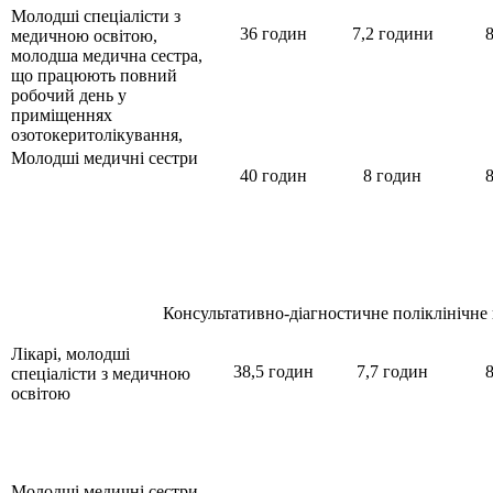
Молодші спеціалісти з
36 годин
7,2 години
8
медичною освітою,
молодша медична сестра,
що працюють повний
робочий день у
приміщеннях
озотокеритолікування,
Молодші медичні сестри
40 годин
8 годин
8
Консультативно-діагностичне поліклінічне 
Лікарі, молодші
38,5 годин
7,7 годин
8
спеціалісти з медичною
освітою
Молодші медичні сестри