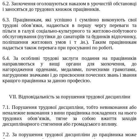
6.2.
Заохочення оголошуються наказом в урочистій обстановці
і заносяться до трудових книжок працівників.
6.3
. Працівникам, які успішно і сумлінно виконують свої
трудові обов’язки, надаються в першу чергу переваги та
пільги в галузі соціально-культурного та житлово-побутового
обслуговування (путівки до санаторіїв та будинків відпочинку,
поліпшення житлових умов і т .ін.). Таким працівникам
надається також перевага при просуванні по роботі.
6.4.
За особливі трудові заслуги подання на працівників
направляються у вищі органи для заохочення, до
нагородження орденами, медалями, почесними грамотами,
нагрудними значками і до присвоєння почесних звань і звання
кращого працівника за даною професією.
VII. Відповідальність за порушення трудової дисципліни
7.1
. Порушення трудової дисципліни, тобто невиконання або
неналежне виконання з вини працівника покладених на нього
трудових обов’язків, тягне за собою вжиття заходів
дисциплінарного стягнення або громадського впливу.
7.2
. За порушення трудової дисципліни до працівника може