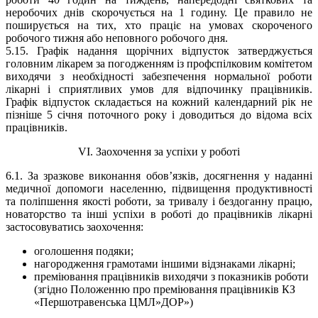
неробочих днів скорочується на 1 годину. Це правило не
поширується на тих, хто праціє на умовах скороченого
робочого тижня або неповного робочого дня.
5.15. Графік надання щорічних відпусток затверджується
головним лікарем за погодженням із профспілковим комітетом
виходячи з необхідності забезпечення нормальної роботи
лікарні і сприятливих умов для відпочинку працівників.
Графік відпусток складається на кожний календарний рік не
пізніше 5 січня поточного року і доводиться до відома всіх
працівників.
VI. Заохочення за успіхи у роботі
6.1. За зразкове виконання обов’язків, досягнення у наданні
медичної допомоги населенню, підвищення продуктивності
та поліпшення якості роботи, за тривалу і бездоганну працю,
новаторство та інші успіхи в роботі до працівників лікарні
застосовуватись заохочення:
оголошення подяки;
нагородження грамотами іншими відзнаками лікарні;
преміювання працівників виходячи з показників роботи
(згідно Положенню про преміювання працівників КЗ
«Першотравенська ЦМЛ»ДОР»)