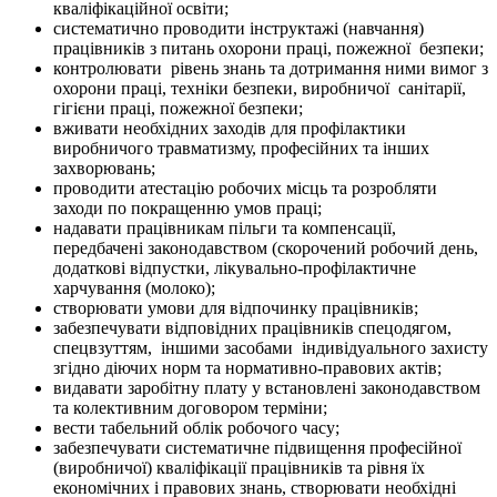
кваліфікаційної освіти;
систематично проводити інструктажі (навчання)
працівників з питань охорони праці, пожежної
безпеки;
контролювати
рівень знань та дотримання ними вимог з
охорони праці, техніки безпеки, виробничої
санітарії,
гігієни праці, пожежної безпеки;
вживати необхідних заходів для профілактики
виробничого травматизму, професійних та інших
захворювань;
проводити атестацію робочих місць та розробляти
заходи по покращенню умов праці;
надавати працівникам пільги та компенсації,
передбачені законодавством (скорочений робочий день,
додаткові відпустки, лікувально-профілактичне
харчування (молоко);
створювати умови для відпочинку працівників;
забезпечувати відповідних працівників спецодягом,
спецвзуттям,
іншими засобами
індивідуального захисту
згідно діючих норм та нормативно-правових актів;
видавати заробітну плату у встановлені законодавством
та колективним договором терміни;
вести табельний облік робочого часу;
забезпечувати систематичне підвищення професійної
(виробничої) кваліфікації працівників та рівня їх
економічних і правових знань, створювати необхідні