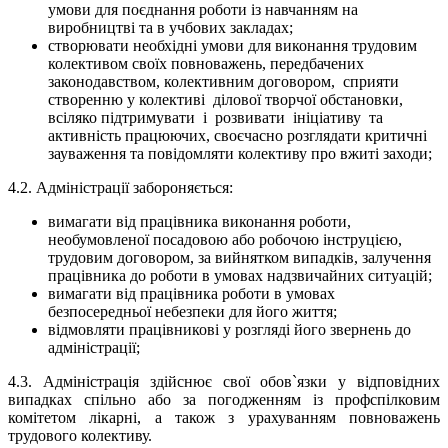
умови для поєднання роботи із навчанням на
виробництві та в учбових закладах;
створювати необхідні умови для виконання трудовим
колективом своїх повноважень, передбачених
законодавством, колективним договором, сприяти
створенню у колективі ділової творчої обстановки,
всі
л
яко підтримувати і розвивати ініціативу та
активність працюючих
,
своєчасно розглядати критичні
зауваження та повідомляти колективу про вжиті заходи;
4.2. Адміністрації забороняється:
вимагати від працівника
виконання роботи,
необумовленої посадовою або робочою інструцією,
трудовим договором, за вийнятком випадків, залучення
працівника до роботи в умовах надзвичайних ситуацій;
вимагати від працівника роботи в умовах
безпосередньої небезпеки для його життя;
відмовляти працівникові у розгляді його звернень до
адміністрації;
4.3. Адміністрація здійснює свої обов`язки у відповідних
випадках спільно або за погодженням із профспілковим
комітетом лікарні, а також з урахуванням повноважень
трудового колективу.