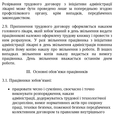
Розірвання трудового договору з ініціативи
адміністрації
лікарні
може бути проведено лише за попередньою згодою
профспілкового органу, крім випадків, передбачених
законодавством.
2.9.
Припинення трудового договору оформляється наказом
головного лікаря
, який зобов’язаний в день звільнення видати
працівникові належно оформлену трудову книжку і провести з
ним розрахунок. У разі звільнення працівника з ініціативи
адміністрації лікарні
в день звільнення
адміністрація повинна
видати йому копію наказу про звільнення з роботи. В інших
випадках звільнення копія наказу видається на вимогу
працівника. День звільнення вважається останнім днем
роботи.
ІІІ. Основні обов’язки працівників
3.1. Працівники зобов’язані:
працювати чесно і сумлінно, своєчасно і точно
виконувати розпорядження, накази
адміністрації,
додержуватись трудової і технологічної
дисципліни, вимог нормативних актів про охорону
праці, техніки безпеки, пожежної безпеки передбачених
колективним договором та правилами внутрішнього