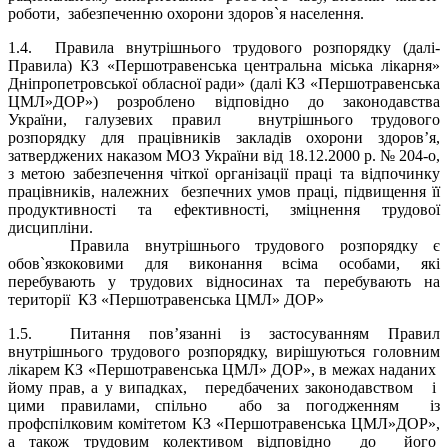
роботи, забезпеченню охорони здоров`я населення
.
1.4.
Правила внутрішнього трудового розпорядку (далі-
Правила) КЗ «Першотравенська центральна міська лікарня»
Дніпропетровської обласної ради» (далі КЗ «Першотравенська
ЦМЛ»ДОР») розроблено відповідно до законодавства
України, галузевих правил
внутрішнього трудового
розпорядку для працівників закладів охорони здоров’я,
затверджених наказом МОЗ України від 18.12.2000 р. № 204-о,
з метою забезпечення чіткої організації праці та відпочинку
працівників, належних
безпечних умов праці, підвищення її
продуктивності та ефективності, зміцнення трудової
дисципліни.
Правила внутрішнього трудового розпорядку є
обов`язкоковими для виконання всіма особами, які
перебувають у трудових відносинах та перебувають на
території
КЗ «Першотравенська ЦМЛ» ДОР»
1.5. Питання пов’язанні із застосуванням Правил
внутрішнього трудового розпорядку, вирішуються
головним
лікарем
КЗ «Першотравенська ЦМЛ» ДОР»
, в межах наданих
йому прав, а у випадках, передбачених законодавством і
цими правилами, спільно або за погодженням із
профспілковим комітетом
КЗ «Першотравенська ЦМЛ»ДОР»
,
а також трудовим колективом відповідно до його