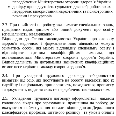
передбачених Міністерством охорони здоров`я України.
довідку про відсутність судимості для осіб, робота яких
передбачає використання наркотичних та психотропних
речовин і прекурсорів.
2.3. При прийнятті на роботу, яка вимагає спеціальних знань,
п
рацівник
надає
диплом або інш
ий
документ про освіту
(спеціальність, кваліфікацію).
Відповідно до Основ законодавства України про охорону
здоров’я медичною і фармацевтичною діяльністю можуть
займатись особи, які мають відповідну спеціальну освіту і
відповідають єдиним кваліфікаційним вимогам, що
встановлюються Міністерством охорони здоров’я України.
Відповідальність за дотримання зазначених кваліфікаційних
вимог нес
е керівник
заклад
у
охорони здоров’я.
2.4.
При укладенні трудового договору забороняється
вимагати від осіб, які поступають на роботу, відомості про їх
партійну і національну приналежність, походження, прописку
та документи, подання яких не передбачено законодавством.
2.5. Укладення трудового договору оформляється наказом
головного лікаря
про зарахування працівника на роботу, де
вказуються найменування посади відповідно до Державного
класифікатора професій, штатного розпису та умови оплати