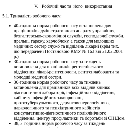
V. Робочий час та його використання
5.1. Тривалість робочого часу:
40-годинна норма робочого часу встановлена для
працівників адміністративного апарату управління,
бухгалтерсько-економічної служби, господарчої служби,
пральні, гаражу, харчоблоку, а також для молодших
медичних сестер служб та відділень лікарні (крім тих,
що передбачені Постановою КМУ № 163 від 21.02.2001
р.)
30-годинна норма робочого часу за тиждень
встановлена для працівників рентгенівського
відділення: лікарі-рентгенологи, рентгенлаборанти та
молодші медичні сестри.
36-годинна норма робочого часу за тиждень
встановлена для працівників всіх відділів клініко-
діагностичної лабораторії, інфекційного відділення,
кабінету інфекційних захворювань,
протитуберкульозного, дерматовенерологічного,
наркологічного та психіатричного кабінетів
консультативно-діагностичного поліклінічного
відділення, центру профілактики та боротьби зі СНІДом.
38,5- годинна норма робочого часу за тиждень