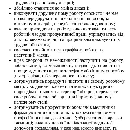
трудового розпорядку лікарні;
дбайливо ставитися до майна лікарні;
виконувати доручену йому роботу особисто і не має
права передоручати її виконання іншій особі, за
винятком випадків, передбачених законодавством
;
вчасно приходити на роботу, використовувати весь
робочий час для продуктивної праці, утримуватись від
дій, що заважають іншим працівникам виконувати їх
трудові обов`язки;
своєчасно знайомитися з графіком роботи
на
наступний місяць;
в разі хвороби
та неможливості
заступити
на
роботу,
зобов’язаний,
за можливості, заздалегідь
сповістити
про це
адміністрацію по телефону або іншим способом
для організації
безперервного
процесу;
дотримуватись порядку та чистоти на своєму робочому
місці, у відділенні, кабінеті та інших структурних
підрозділах, а також на території лікарні; передавати
своє робоче місце, обладнання і пристосування у
належному стані;
дотримуватись професійних обов’язків медичних і
фармацевтичних працівників, зокрема щодо вимог
професійної етики, деонтології; збереження лікарської
таємниці; надання першої невідкладної медичної
допомоги громадянам, у разі нещасного випадку та