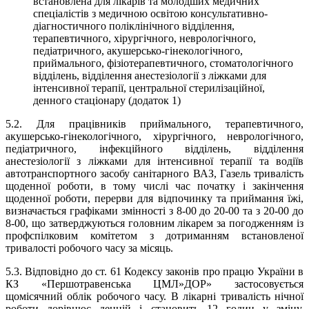
встановлена для лікарів та молодших медичних
спеціалістів з медичною освітою консультативно-
діагностичного поліклінічного відділення,
терапевтичного, хірургічного, неврологічного,
педіатричного, акушерсько-гінекологічного,
приймального, фізіотерапевтичного, стоматологічного
відділень, відділення анестезіології з ліжками для
інтенсивної терапії, центральної стерилізаційної,
денного стаціонару (додаток 1)
5.2. Для працівників приймального, терапевтичного,
акушерсько-гінекологічного, хірургічного, неврологічного,
педіатричного, інфекційного відділень, відділення
анестезіології з ліжками для інтенсивної терапії та водіїв
автотранспортного засобу санітарного ВАЗ, Газель тривалість
щоденної роботи, в тому числі час початку і закінчення
щоденної роботи, перерви для відпочинку та приймання їжі,
визначається графіками змінності з 8-00 до 20-00 та з 20-00 до
8-00, що затверджуються головним лікарем за погодженням із
профспілковим комітетом з дотриманням встановленої
тривалості робочого часу за місяць.
5.3.
Відповідно до ст. 61 Кодексу законів про працю України в
КЗ «Першотравенська ЦМЛ»ДОР»
застосовується
щомісячний облік робочого часу. В
лікарні
тривалість нічної
роботи дорівнює денній і становить 12 годин у зміну.