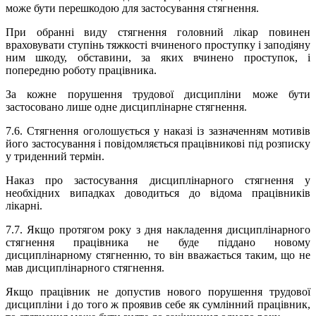
може бути перешкодою для застосування стягнення.
При обранні виду стягнення
головний лікар пов
инен
враховувати ступінь тяжкості вчиненого проступку і заподіяну
ним шкоду, обставини, за яких вчинено проступок, і
попередню роботу працівника.
За кожне порушення трудової дисципліни може бути
застосовано лише одне дисциплінарне стягнення.
7.6. Стягнення оголошується у наказі із зазначенням мотивів
його застосування і повідомляється працівникові під розписку
у триденний термін.
Наказ про застосування дисциплінарного стягнення у
необхідних випадках доводиться до відома працівників
лікарні
.
7.7
. Якщо протягом року з дня накладення дисциплінарного
стягнення працівника не буде пі
д
дано новому
дисциплінарному стягненню, то він вважається таким, що не
мав дисциплінарного стягнення.
Якщо працівник не допустив нового порушення трудової
дисципліни і до того ж проявив себе як сумлінний працівник,