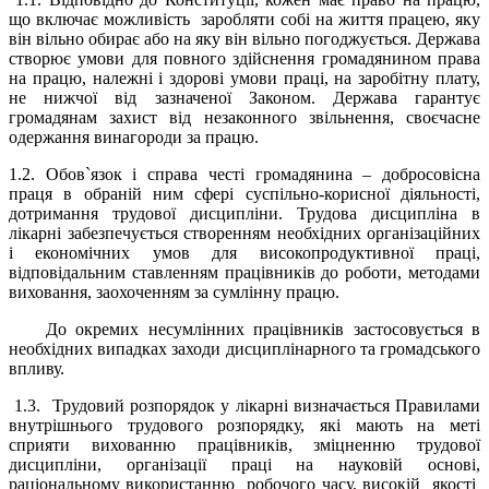
що включає можливість
заробляти собі на життя працею, яку
він вільно обирає або на яку він вільно погоджується.
Держава
створює умови для повного здійснення громадянином права
на працю, належні і здорові умови праці, на заробітну плату,
не нижчої від зазначеної Законом. Держава гарантує
громадянам захист від незаконного звільнення, своєчасне
одержання винагороди за працю.
1.2. Обов`язок і справа честі громадянина – добросовісна
праця в обраній ним сфері суспільно-корисної діяльності,
дотримання трудової дисципліни. Трудова дисципліна в
лікарні забезпечується створенням необхідних організаційних
і економічних умов для високопродуктивної праці,
відповідальним ставленням працівників до роботи, методами
виховання, заохоченням за сумлінну працю.
До окремих несумлінних працівників застосовується в
необхідних випадках заходи дисциплінарного та громадського
впливу.
1.3. Трудовий розпорядок у
лікарні
визначається Правилами
внутрішнього трудового розпорядку, які мають на меті
сприяти вихованню працівників, зміцненню трудової
дисципліни, організації праці на науковій основі,
раціональному використанню робочого часу, високій якості