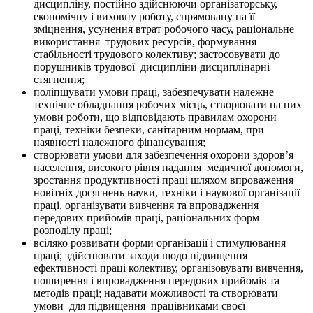
дисципліну, постійно здійснюючи організаторську,
економічну і виховну роботу, спрямовану на її
зміцнення, усунення втрат робочого часу, раціональне
використання
трудових ресурсів, формування
стабільності трудового колективу; застосовувати до
порушників трудової
дисципліни дисциплінарні
стягнення;
поліпшувати умови праці, забезпечувати належне
технічне обладнання робочих місць, створювати на них
умови роботи, що відповідають правилам охорони
праці, техніки безпеки, санітарним нормам, при
наявності належного фінансування;
створювати умови для забезпечення охорони здоров’я
населення, високого рівня надання
медичної допомоги,
зростання продуктивності праці шляхом впроваження
новітніх досягнень науки, техніки і наукової організації
праці, організувати вивчення та впровадження
передових прийомів праці, раціональних форм
розподілу праці;
всіляко розвивати форми організації і стимулювання
праці; здійснювати заходи щодо підвищення
ефективності праці колективу, організовувати вивчення,
поширення і впровадження передових прийомів та
методів праці; надавати можливості та створювати
умови
для підвищення
працівниками своєї