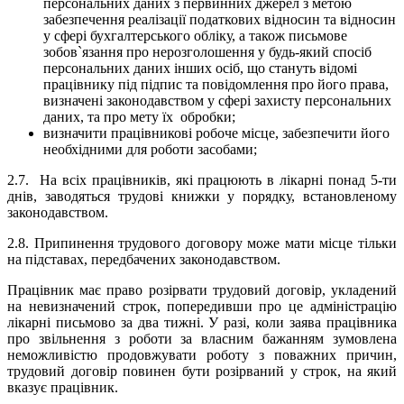
персональних даних з первинних джерел з метою
забезпечення реалізації податкових відносин та відносин
у сфері бухгалтерського обліку, а також письмове
зобов`язання про нерозголошення у будь-який спосіб
персональних даних інших осіб, що стануть відомі
працівнику під підпис та повідомлення про його права,
визначені законодавством у сфері захисту персональних
даних, та про мету їх
обробки;
визначити працівникові робоче місце, забезпечити його
необхідними для роботи засобами;
2.7.
На всіх працівників, які працюють в лікарні понад 5-ти
днів, заводяться трудові книжки у порядку, встановленому
законодавством.
2.
8
. Припинення трудового договору може мати місце тільки
на підставах, передбачених законодавством.
Працівник має право розірвати трудовий договір, укладений
на невизначений строк, попередивши про це адміністрацію
лікарні письмово за два тижні. У разі, коли заява працівника
про звільнення з роботи за власним бажанням зумовлена
неможливістю продовжувати роботу з поважних причин,
трудовий договір повинен бути розірваний у строк, на який
вказує працівник.