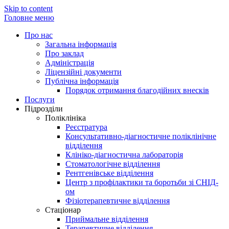
Skip to content
Головне меню
Про нас
Загальна інформація
Про заклад
Адміністрація
Ліцензійні документи
Публічна інформація
Порядок отримання благодійних внесків
Послуги
Підрозділи
Поліклініка
Реєстратура
Консультативно-діагностичне поліклінічне
відділення
Клініко-діагностична лабораторія
Стоматологічне відділення
Рентгенівське відділення
Центр з профілактики та боротьби зі СНІД-
ом
Фізіотерапевтичне відділення
Стаціонар
Приймальне відділення
Терапевтичне відділення