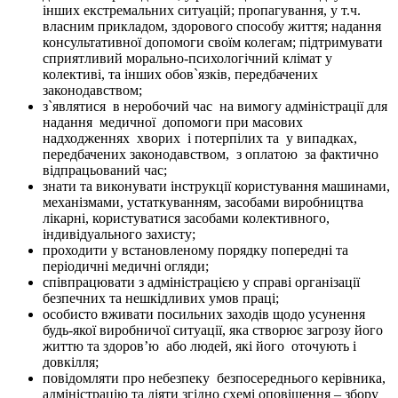
інших екстремальних ситуацій; пропагування, у т.ч.
власним прикладом, здорового способу життя; надання
консультативної допомоги своїм колегам; підтримувати
сприятливий морально-психологічний клімат у
колективі, та інших обов`язків, передбачених
законодавством;
з`являтися
в неробочий час
на вимогу адміністрації для
надання
медичної
допомоги при масових
надходженнях
хворих
і потерпілих та
у випадках,
передбачених законодавством,
з оплатою
за фактично
відпрацьований час;
знати та виконувати інструкції користування машинами,
механізмами, устаткуванням, засобами виробництва
лікарні, користуватися засобами колективного,
індивідуального захисту;
проходити у встановленому порядку попередні та
періодичні медичні огляди;
співпрацювати з адміністрацією у справі організації
безпечних та нешкідливих умов праці;
особисто вживати посильних заходів щодо усунення
будь-якої виробничої ситуації, яка створює загрозу його
життю та здоров’ю
або людей, які його
оточують і
довкілля;
повідомляти про небезпеку
безпосереднього керівника,
адміністрацію та діяти згідно схемі оповіщення – збору