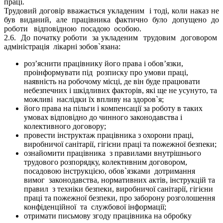
праці.
Трудовий договір вважається укладеним і тоді, коли наказ не
був виданий, але працівника фактично було допущено до
роботи відповідною посадою особою.
2.6. До початку роботи за укладеним трудовим договором
адміністрація лікарні зобов`язана:
роз’яснити працівнику його права і обов’язки,
проінформувати під розписку про умови праці
,
наявність на робочому місці, де він буде працювати
небезпечних і шкідливих факторів, які ще не усунуто, та
можливі
наслідки їх впливу на здоров`я;
його права на пільги і компенсації за роботу в таких
умовах відповідно до чинного законодавства і
колективного договору;
провести інструктаж працівника з охорони праці,
виробничої санітарії, гігієни праці та пожежної безпеки;
ознайомити працівника
з правилами внутрішнього
трудового розпорядку, колективним договором,
посадовою інструкцією, обов`язками
дотримання
вимог
законодавства, нормативних актів, інструкцій та
правил
з техніки безпеки, виробничої санітарії, гігієни
праці та пожежної безпеки, про заборону розголошення
конфіденційної
та
службової інформації;
отримати письмову згоду працівника на обробку