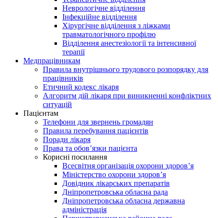
Неврологічне відділення
Інфекційне відділення
Хірургічне відділення з ліжками
травматологічного профілю
Відділення анестезіології та інтенсивної
терапії
Медпрацівникам
Правила внутрішнього трудового розпорядку для
працівників
Етичний кодекс лікаря
Алгоритм дій лікаря при виникненні конфліктних
ситуацій
Пацієнтам
Телефони для звернень громадян
Правила перебування пацієнтів
Поради лікаря
Права та обов’язки пацієнта
Корисні посилання
Всесвітня організація охорони здоров’я
Міністерство охорони здоров’я
Довідник лікарських препаратів
Дніпропетровська обласна рада
Дніпропетровська обласна державна
адміністрація