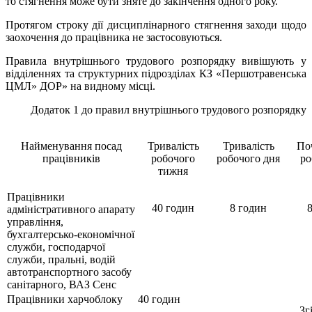
то стягнення може бути зняте до закінчення одного року.
Протягом строку дії дисциплінарного стягнення заходи щодо
заохочення до працівника не застосовуються.
Правила внутрішнього трудового розпорядку вивішують
у
відділеннях
та структурних підрозділах
КЗ «Першотравенська
ЦМЛ» ДОР»
на видному місці.
Додаток 1
до правил внутрішнього
трудового розпорядку
Найменування посад
Тривалість
Тривалість
По
працівників
робочого
робочого дня
ро
тижня
Працівники
40 годин
8 годин
8
адміністративного апарату
управління,
бухгалтерсько-економічної
служби, господарчої
служби, пральні, водій
автотранспортного засобу
санітарного, ВАЗ Сенс
Працівники харчоблоку
40
годин
Зг