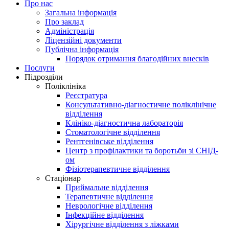
Про нас
Загальна інформація
Про заклад
Адміністрація
Ліцензійні документи
Публічна інформація
Порядок отримання благодійних внесків
Послуги
Підрозділи
Поліклініка
Реєстратура
Консультативно-діагностичне поліклінічне
відділення
Клініко-діагностична лабораторія
Стоматологічне відділення
Рентгенівське відділення
Центр з профілактики та боротьби зі СНІД-
ом
Фізіотерапевтичне відділення
Стаціонар
Приймальне відділення
Терапевтичне відділення
Неврологічне відділення
Інфекційне відділення
Хірургічне відділення з ліжками