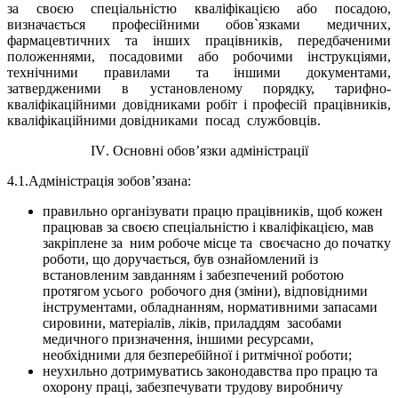
за своєю спеціальністю кваліфікацією або посадою,
визначається професійними обов`язками медичних,
фармацевтичних та інших працівників, передбаченими
положеннями, посадовими або робочими інструкціями,
технічними правилами та іншими документами,
затвердженими в установленому порядку, тарифно-
кваліфікаційними довідниками робіт і професій працівників,
кваліфікаційними довідниками
посад
службовців.
І
V
. Основні обов’язки адміністрації
4.1.Адміністрація зобов’язана:
правильно організувати працю працівників, щоб кожен
працював за своєю спеціальністю і кваліфікацією, мав
закріплене за
ним робоче місце та
своєчасно до початку
роботи, що
доручається, був ознайомлений із
встановленим завданням і забезпечений роботою
протягом усього
робочого дня (зміни), відповідними
інструментами, обладнанням, нормативними запасами
сировини, матеріалів, ліків, приладдям
засобами
медичного призначення, іншими ресурсами,
необхідними для безперебійної і ритмічної роботи;
неухильно дотримуватись законодавства про працю та
охорону праці, забезпечувати трудову виробничу