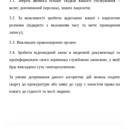
3.1. Зберіть якомога більше свідків вашого спілкування –
колег, допоміжний персонал, інших пацієнтів;
3.2. За можливості зробити аудіозапис вашої з пацієнтом
розмови (відкрито з вказанням часу та мети проведення
запису);
3.3. Викликати правоохоронні органи.
3.4. Зробити відповідний запис в медичній документації та
проінформувати свого керівника службовою запискою, у якій
буде викладено суть «непорозуміння»
За умови дотримання даного алгоритму дій можна подати
скаргу до прокуратури або заяву до суду з захистом права на
повагу до гідності та честі людини.