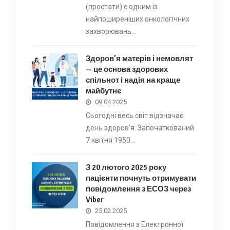
(простати) є одним із
найпоширеніших онкологічних
захворювань…
Здоров’я матерів і немовлят
— це основа здорових
спільнот і надія на краще
майбутнє
09.04.2025
Сьогодні весь світ відзначає
день здоров’я. Започаткований
7 квітня 1950…
З 20 лютого 2025 року
пацієнти почнуть отримувати
повідомлення з ЕСОЗ через
Viber
25.02.2025
Повідомлення з Електронної