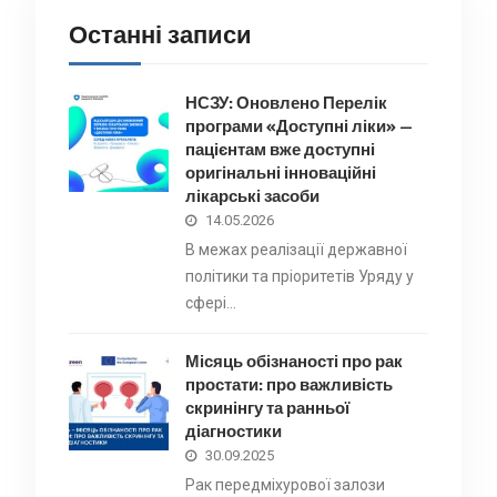
Останні записи
НСЗУ: Оновлено Перелік
програми «Доступні ліки» —
пацієнтам вже доступні
оригінальні інноваційні
лікарські засоби
14.05.2026
В межах реалізації державної
політики та пріоритетів Уряду у
сфері…
Місяць обізнаності про рак
простати: про важливість
скринінгу та ранньої
діагностики
30.09.2025
Рак передміхурової залози