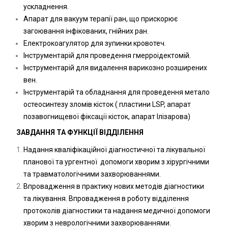
ускладнення.
Апарат для вакуум терапії ран, що прискорює
загоювання інфікованих, гнійних ран.
Електрокоагулятор для зупинки кровотеч.
Інструментарій для проведення гмерроідектомій.
Інструментарій для видалення варикозно розширених
вен.
Інструментарій та обладнання для проведення метало
остеосинтезу зломів кісток ( пластини LSP, апарат
позавогнищевої фіксації кісток, апарат Ілізарова)
ЗАВДАННЯ ТА ФУНКЦІЇ ВІДДІЛЕННЯ
Надання кваліфікаційної діагностичної та лікувальної
планової та ургентної допомоги хворим з хірургічними
та травматологічними захворюваннями.
Впровадження в практику нових методів діагностики
та лікування. Впровадження в роботу відділення
протоколів діагностики та надання медичної допомоги
хворим з неврологічними захворюваннями.