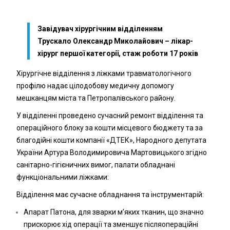
Завідувач хірургічним відділенням
Трускало Олександр Миколайович – лікар-
хірург першої категорії, стаж роботи 17 років
Хірургічне відділення з ліжками травматологічного
профілю надає цілодобову медичну допомогу
мешканцям міста та Петропалівського району.
У відділенні проведено сучасний ремонт відділення та
операційного блоку за кошти місцевого бюджету та за
благодійні кошти компанії «ДТЕК», Народного депутата
України Артура Володимировича Мартовицького згідно
санітарно-гігієничних вимог, палати обладнані
функціональними ліжками:
Відділення має сучасне обладнання та інструментарій:
Апарат Патона, для зварки м’яких тканин, що значно
прискорює хід операції та зменшує післяопераційні