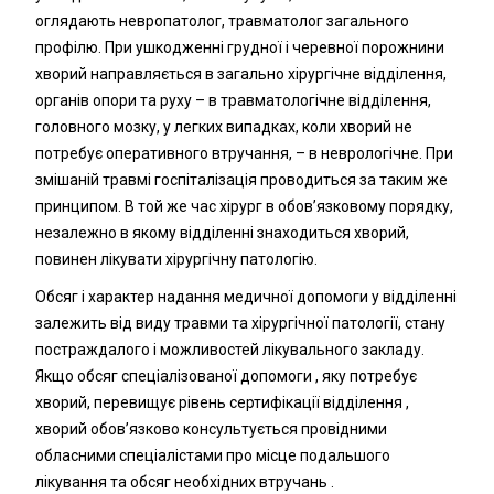
оглядають невропатолог, травматолог загального
профілю. При ушкодженні грудної і черевної порожнини
хворий направляється в загально хірургічне відділення,
органів опори та руху – в травматологічне відділення,
головного мозку, у легких випадках, коли хворий не
потребує оперативного втручання, – в неврологічне. При
змішаній травмі госпіталізація проводиться за таким же
принципом. В той же час хірург в обов’язковому порядку,
незалежно в якому відділенні знаходиться хворий,
повинен лікувати хірургічну патологію.
Обсяг і характер надання медичної допомоги у відділенні
залежить від виду травми та хірургічної патології, стану
постраждалого і можливостей лікувального закладу.
Якщо обсяг спеціалізованої допомоги , яку потребує
хворий, перевищує рівень сертифікації відділення ,
хворий обов’язково консультується провідними
обласними спеціалістами про місце подальшого
лікування та обсяг необхідних втручань .