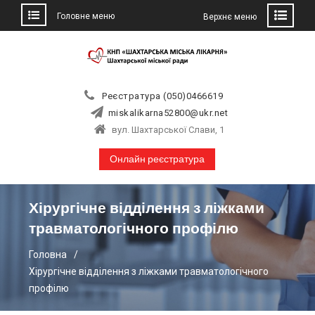
Головне меню
Верхнє меню
Skip
to
content
Реєстратура (050)0466619
miskalikarna52800@ukr.net
вул. Шахтарської Слави, 1
Онлайн реєстратура
Хірургічне відділення з ліжками
травматологічного профілю
Головна
Хірургічне відділення з ліжками травматологічного
профілю