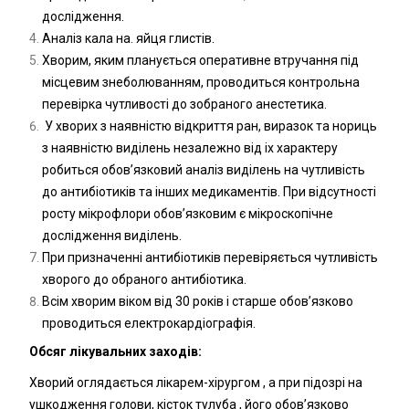
дослідження.
Аналіз кала на. яйця глистів.
Хворим, яким планується оперативне втручання під
місцевим знеболюванням, проводиться контрольна
перевірка чутливості до зобраного анестетика.
У хворих з наявністю відкриття ран, виразок та нориць
з наявністю виділень незалежно від іх характеру
робиться обов’язковий аналіз виділень на чутливість
до антибіотиків та інших медикаментів. При відсутності
росту мікрофлори обов’язковим є мікроскопічне
дослідження виділень.
При призначенні антибіотиків перевіряється чутливість
хворого до обраного антибіотика.
Всім хворим віком від 30 років і старше обов’язково
проводиться електрокардіографія.
Обсяг лікувальних заходів:
Хворий оглядається лікарем-хірургом , а при підозрі на
ушкодження голови, кісток тулуба , його обов’язково