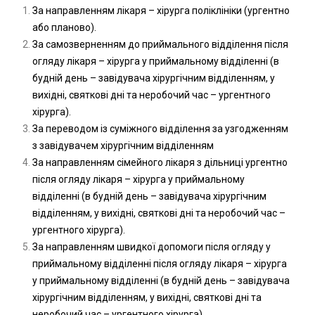
За направленням лікаря – хірурга поліклініки (ургентно
або планово).
За самозверненням до приймального відділення після
огляду лікаря – хірурга у приймальному відділенні (в
будній день – завідувача хірургічним відділенням, у
вихідні, святкові дні та неробочий час – ургентного
хірурга).
За переводом із суміжного відділення за узгодженням
з завідувачем хірургічним відділенням
За направленням сімейного лікаря з дільниці ургентно
після огляду лікаря – хірурга у приймальному
відділенні (в будній день – завідувача хірургічним
відділенням, у вихідні, святкові дні та неробочий час –
ургентного хірурга).
За направленням швидкої допомоги після огляду у
приймальному відділенні після огляду лікаря – хірурга
у приймальному відділенні (в будній день – завідувача
хірургічним відділенням, у вихідні, святкові дні та
неробочий час – ургентного хірурга).