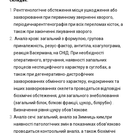
Рентгенологічне обстеження місця ушкодження або
захворювання при первинному зверненні хворого,
періодичнарентгенографія при всіх переломах кісток, а
також при закінченні лікування хворого.
Аналіз крові: загальний з формулою, групова
приналежність, резус-фактор, антитіла, коагулограма,
реакція Васермана, на СНІД. При необхідності
оперативного, втручання, наявності запальних
процесів неспецифічного характеру в суглобах, а
також при дегенеративно-дистрофічних
захворюваннях обмінного характеру, ендокринних та
інших захворюваннях скелета проводяться відповідні
біохімічні обстеження; для загального знеболювання
(загальний білок, білкові фракції, цукор,, білірубін) .
Визначення рівня цукру обов1язкове.
Аналіз сечі: загальний, аналіз за Зимниць ким,при
наявності патологічних змін в показниках обов’язково
проводиться контрольний аналіз, а також біохімічні