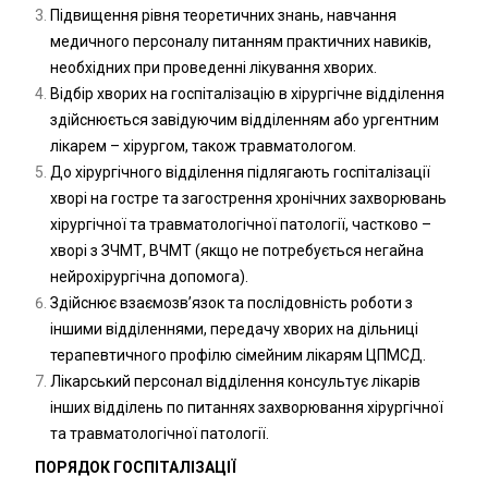
Підвищення рівня теоретичних знань, навчання
медичного персоналу питанням практичних навиків,
необхідних при проведенні лікування хворих.
Відбір хворих на госпіталізацію в хірургічне відділення
здійснюється завідуючим відділенням або ургентним
лікарем – хірургом, також травматологом.
До хірургічного відділення підлягають госпіталізації
хворі на гостре та загострення хронічних захворювань
хірургічної та травматологічної патології, частково –
хворі з ЗЧМТ, ВЧМТ (якщо не потребується негайна
нейрохірургічна допомога).
Здійснює взаємозв’язок та послідовність роботи з
іншими відділеннями, передачу хворих на дільниці
терапевтичного профілю сімейним лікарям ЦПМСД.
Лікарський персонал відділення консультує лікарів
інших відділень по питаннях захворювання хірургічної
та травматологічної патології.
ПОРЯДОК ГОСПІТАЛІЗАЦІЇ