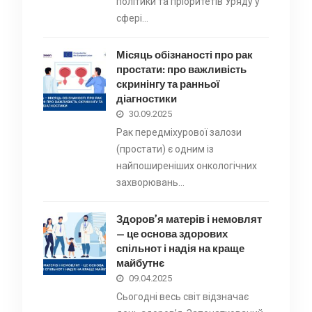
політики та пріоритетів Уряду у
сфері…
Місяць обізнаності про рак
простати: про важливість
скринінгу та ранньої
діагностики
30.09.2025
Рак передміхурової залози
(простати) є одним із
найпоширеніших онкологічних
захворювань…
Здоров’я матерів і немовлят
— це основа здорових
спільнот і надія на краще
майбутнє
09.04.2025
Сьогодні весь світ відзначає