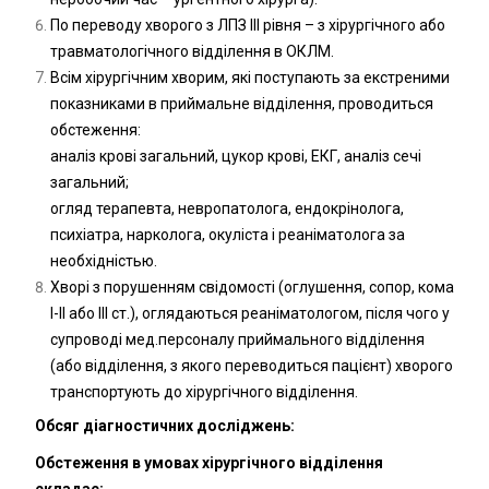
По переводу хворого з ЛПЗ III рівня – з хірургічного або
травматологічного відділення в ОКЛМ.
Всім хірургічним хворим, які поступають за екстреними
показниками в приймальне відділення, проводиться
обстеження:
аналіз крові загальний, цукор крові, ЕКГ, аналіз сечі
загальний;
огляд терапевта, невропатолога, ендокрінолога,
психіатра, нарколога, окуліста і реаніматолога за
необхідністью.
Хворі з порушенням свідомості (оглушення, сопор, кома
І-ІІ або III ст.), оглядаються реаніматологом, після чого у
супроводі мед.персоналу приймального відділення
(або відділення, з якого переводиться пацієнт) хворого
транспортують до хірургічного відділення.
Обсяг діагностичних досліджень:
Обстеження в умовах хірургічного відділення
складає: