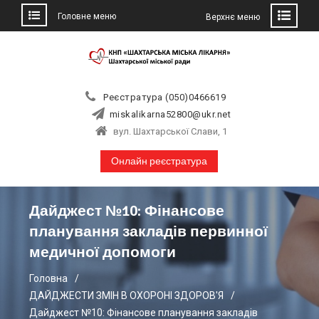
Головне меню
Верхнє меню
Skip
to
content
Реєстратура (050)0466619
miskalikarna52800@ukr.net
вул. Шахтарської Слави, 1
Онлайн реєстратура
Дайджест №10: Фінансове
планування закладів первинної
медичної допомоги
Головна
ДАЙДЖЕСТИ ЗМІН В ОХОРОНІ ЗДОРОВ'Я
Дайджест №10: Фінансове планування закладів