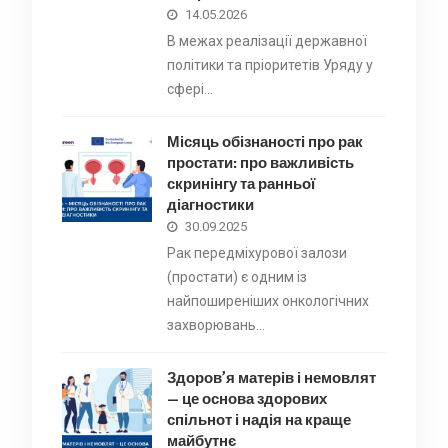
14.05.2026
В межах реалізації державної
політики та пріоритетів Уряду у
сфері…
Місяць обізнаності про рак
простати: про важливість
скринінгу та ранньої
діагностики
30.09.2025
Рак передміхурової залози
(простати) є одним із
найпоширеніших онкологічних
захворювань…
Здоров’я матерів і немовлят
— це основа здорових
спільнот і надія на краще
майбутнє