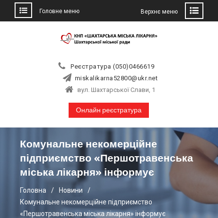
Головне меню
Верхнє меню
Skip
to
content
Реєстратура (050)0466619
miskalikarna52800@ukr.net
вул. Шахтарської Слави, 1
Онлайн реєстратура
Комунальне некомерційне
підприємство «Першотравенська
міська лікарня» інформує
Головна
Новини
Комунальне некомерційне підприємство
«Першотравенська міська лікарня» інформує