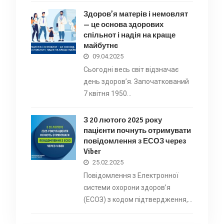
Здоров’я матерів і немовлят
— це основа здорових
спільнот і надія на краще
майбутнє
09.04.2025
Сьогодні весь світ відзначає
день здоров’я. Започаткований
7 квітня 1950…
З 20 лютого 2025 року
пацієнти почнуть отримувати
повідомлення з ЕСОЗ через
Viber
25.02.2025
Повідомлення з Електронної
системи охорони здоровʼя
(ЕСОЗ) з кодом підтвердження,…