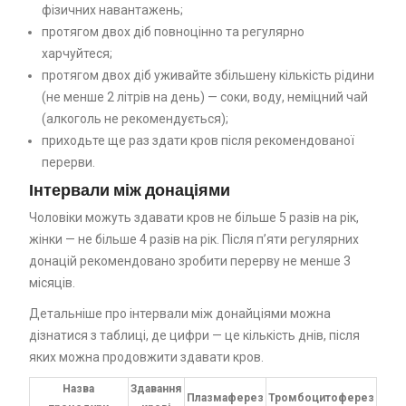
фізичних навантажень;
протягом двох діб повноцінно та регулярно
харчуйтеся;
протягом двох діб уживайте збільшену кількість рідини
(не менше 2 літрів на день) — соки, воду, неміцний чай
(алкоголь не рекомендується);
приходьте ще раз здати кров після рекомендованої
перерви.
Інтервали між донаціями
Чоловіки можуть здавати кров не більше 5 разів на рік,
жінки — не більше 4 разів на рік. Після п’яти регулярних
донацій рекомендовано зробити перерву не менше 3
місяців.
Детальніше про інтервали між донайціями можна
дізнатися з таблиці, де цифри — це кількість днів, після
яких можна продовжити здавати кров.
Назва
Здавання
Плазмаферез
Тромбоцитоферез