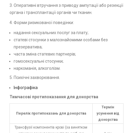
3. Оперативні втручання з приводу ампутації або резекції
органа і трансплантації органів чи тканин.
4. Форми ризикованої поведінки:
надання сексуальних послуг за плату;
статеві стосунки з малознайомими особами без
презерватива;
часта зміна статевих партнерів;
гомосексуальні стосунки;
наркоманія, алкоголізм.
5. Психічні захворювання.
Інфографіка
Тимчасові протипоказання для донорства
Термін
Перелік протипоказань для донорства
усунення від
донорства
Трансфузії компонентів крові (за винятком