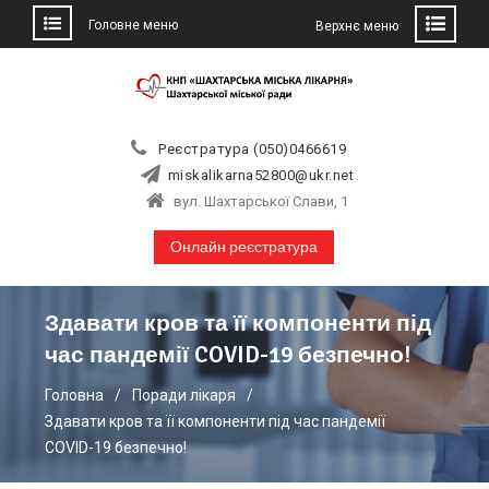
Головне меню
Верхнє меню
Skip
to
content
Реєстратура (050)0466619
miskalikarna52800@ukr.net
вул. Шахтарської Слави, 1
Онлайн реєстратура
Здавати кров та її компоненти під
час пандемії COVID-19 безпечно!
Головна
Поради лікаря
Здавати кров та її компоненти під час пандемії
COVID-19 безпечно!