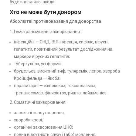
буде заподіяно шкоди.
Хто не може бути донором
Абсолютні протипоказання для донорства
1. Гемотрансмісивні захворювання:
інфекційні — СНІД, ВІЛ-інфекція, сифіліс, вірусні
гепатити, позитивний результат дослідження на
маркери вірусних гепатитів;
туберкульоз, усі форми;
бруцельоз, висипний тиф, туляремія, лепра, хвороба
Кройцфельда — Якоба;
паразитарні — ехінококоз, токсоплазмоз,
трепаносомоз, філяріатоз, ришта, лейшманіоз.
2. Соматичні захворювання:
злоякісні новоутворення;
хвороби крові;
органічні захворювання ЦНС;
повна відсутність слуху і (або) мовлення;