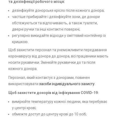
та дезінфекції робочого місця:
дезінфікуйте донорське крісло після кожного донора;
частіше прибирайте і дезінфікуйте зони, де донори
обстежуються та відпочивають, а також туалети,
дверні ручки та інші контактні поверхні;
регулярно викидайте відходи у сміттєвий контейнер із
кришкою.
Щоб захистити персонал та унеможливити передавання
коронавірусу від донора до донора, всі працівники мають
носити рукавички. Змінюйте рукавички до та після
кожного донора.
Персонал, який контактує з донорами, повинен
використовувати
засоби індивідуального захисту
.
Щоб захистити донорів від інфікування COVID-19:
вимірюйте температуру кожної людини, яка перебуває
у центрі крові;
обмежте доступ до центру крові до 10 осіб;