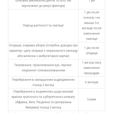
опікових реконвалесцентів та осіб, які
1 рік
імунізовані до резус-фактора)
1 рік після
пологів і не
менше 3-х
Період вагітності та лактації
місяців після
закінчення
лактації
Операції, зокрема аборти (потрібна довідка про
1 рік після
характер і дату операції з лікувального закладу
операції
або виписка з амбулаторної картки)
1 рік від часу
Татуювання, проколювання вух, пірсинг,
закінчення
лікування голковколюванням
процедури
Перебування в закордонних відрядженнях
6 місяців
понад 2 місяці
Перебування в ендемічних щодо малярії
країнах тропічного та субтропічного клімату
3 роки
(Африка, Азія, Південна та Центральна
Америка) понад 3 місяці