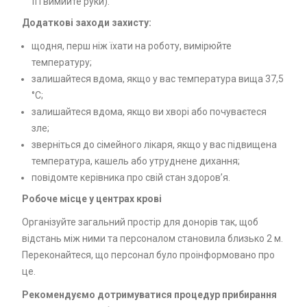
її і вимийте руки).
Додаткові заходи захисту:
щодня, перш ніж їхати на роботу, вимірюйте
температуру;
залишайтеся вдома, якщо у вас температура вища 37,5
°С;
залишайтеся вдома, якщо ви хворі або почуваєтеся
зле;
зверніться до сімейного лікаря, якщо у вас підвищена
температура, кашель або утруднене дихання;
повідомте керівника про свій стан здоров’я.
Робоче місце у центрах крові
Організуйте загальний простір для донорів так, щоб
відстань між ними та персоналом становила близько 2 м.
Переконайтеся, що персонал було проінформовано про
це.
Рекомендуємо дотримуватися процедур прибирання