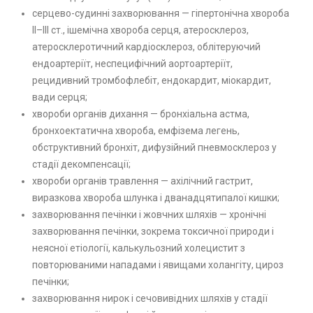
серцево-судинні захворювання — гіпертонічна хвороба
II–III ст., ішемічна хвороба серця, атеросклероз,
атеросклеротичний кардіосклероз, облітеруючий
ендоартеріїт, неспецифічний аортоартеріїт,
рецидивний тромбофлебіт, ендокардит, міокардит,
вади серця;
хвороби органів дихання — бронхіальна астма,
бронхоектатична хвороба, емфізема легень,
обструктивний бронхіт, дифузійний пневмосклероз у
стадії декомпенсації;
хвороби органів травлення — ахілічний гастрит,
виразкова хвороба шлунка і дванадцятипалої кишки;
захворювання печінки і жовчних шляхів — хронічні
захворювання печінки, зокрема токсичної природи і
неясної етіології, калькульозний холецистит з
повторюваними нападами і явищами холангіту, цироз
печінки;
захворювання нирок і сечовивідних шляхів у стадії