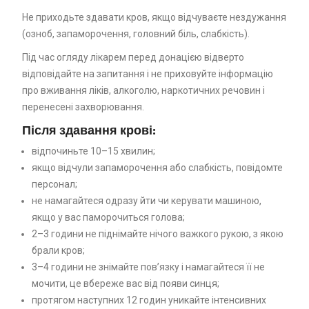
Не приходьте здавати кров, якщо відчуваєте нездужання
(озноб, запаморочення, головний біль, слабкість).
Під час огляду лікарем перед донацією відверто
відповідайте на запитання і не приховуйте інформацію
про вживання ліків, алкоголю, наркотичних речовин і
перенесені захворювання.
Після здавання крові:
відпочиньте 10–15 хвилин;
якщо відчули запаморочення або слабкість, повідомте
персонал;
не намагайтеся одразу йти чи керувати машиною,
якщо у вас паморочиться голова;
2–3 години не піднімайте нічого важкого рукою, з якою
брали кров;
3–4 години не знімайте пов’язку і намагайтеся її не
мочити, це вбереже вас від появи синця;
протягом наступних 12 годин уникайте інтенсивних