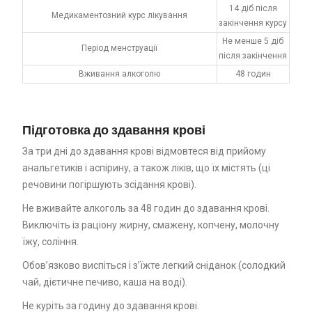
14 діб після
Медикаментозний курс лікування
закінчення курсу
Не менше 5 діб
Період менструації
після закінчення
Вживання алкоголю
48 годин
Підготовка до здавання крові
За три дні до здавання крові відмовтеся від прийому
анальгетиків і аспірину, а також ліків, що їх містять (ці
речовини погіршують зсідання крові).
Не вживайте алкоголь за 48 годин до здавання крові.
Виключіть із раціону жирну, смажену, копчену, молочну
їжу, соління.
Обов’язково виспіться і з’їжте легкий сніданок (солодкий
чай, дієтичне печиво, каша на воді).
Не куріть за годину до здавання крові.