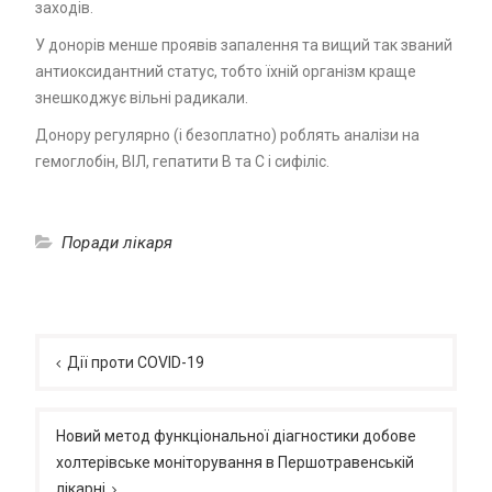
заходів.
У донорів менше проявів запалення та вищий так званий
антиоксидантний статус, тобто їхній організм краще
знешкоджує вільні радикали.
Донору регулярно (і безоплатно) роблять аналізи на
гемоглобін, ВІЛ, гепатити B та C і сифіліс.
Поради лікаря
Навігація
записів
Дії проти COVID-19
Новий метод функціональної діагностики добове
холтерівське моніторування в Першотравенській
лікарні