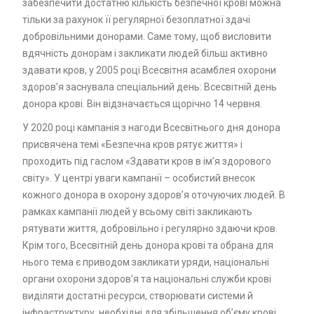
забезпечити достатню кількість безпечної крові можна
тільки за рахунок її регулярної безоплатної здачі
добровільними донорами. Саме тому, щоб висловити
вдячність донорам і закликати людей більш активно
здавати кров, у 2005 році Всесвітня асамблея охорони
здоров’я заснувала спеціальний день: Всесвітній день
донора крові. Він відзначається щорічно 14 червня.
У 2020 році кампанія з нагоди Всесвітнього дня донора
присвячена темі «Безпечна кров рятує життя» і
проходить під гаслом «Здавати кров в ім’я здорового
світу». У центрі уваги кампанії – особистий внесок
кожного донора в охорону здоров’я оточуючих людей. В
рамках кампанії людей у всьому світі закликають
рятувати життя, добровільно і регулярно здаючи кров.
Крім того, Всесвітній день донора крові та обрана для
нього тема є приводом закликати уряди, національні
органи охорони здоров’я та національні служби крові
виділяти достатні ресурси, створювати системи й
інфраструктуру, необхідні для збільшення об’єму крові,