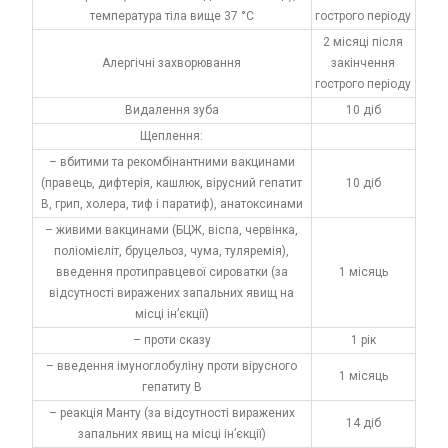
температура тіла вище 37 °С
гострого періоду
2 місяці після
Алергічні захворювання
закінчення
гострого періоду
Видалення зуба
10 діб
Щеплення:
– вбитими та рекомбінантними вакцинами
(правець, дифтерія, кашлюк, вірусний гепатит
10 діб
В, грип, холера, тиф і паратиф), анатоксинами
– живими вакцинами (БЦЖ, віспа, червінка,
поліомієліт, бруцельоз, чума, туляремія),
введення протиправцевої сироватки (за
1 місяць
відсутності виражених запальних явищ на
місці ін’єкції)
– проти сказу
1 рік
– введення імуноглобуліну проти вірусного
1 місяць
гепатиту В
– реакція Манту (за відсутності виражених
14 діб
запальних явищ на місці ін’єкції)