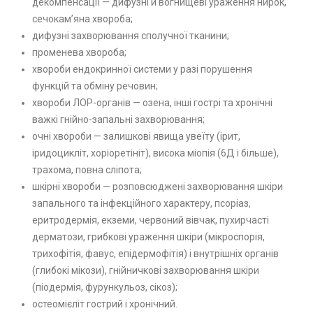
декомпенсації — дифузні й вогнищеві ураження нирок,
сечокам’яна хвороба;
дифузні захворювання сполучної тканини;
променева хвороба;
хвороби ендокринної системи у разі порушення
функцій та обміну речовин;
хвороби ЛОР-органів — озена, інші гострі та хронічні
важкі гнійно-запальні захворювання;
очні хвороби — залишкові явища увеїту (ірит,
іридоцикліт, хоріоретініт), висока міопія (6Д і більше),
трахома, повна сліпота;
шкірні хвороби — розповсюджені захворювання шкіри
запального та інфекційного характеру, псоріаз,
еритродермія, екземи, червоний вівчак, пухирчасті
дерматози, грибкові ураження шкіри (мікроспорія,
трихофітія, фавус, епідермофітія) і внутрішніх органів
(глибокі мікози), гнійничкові захворювання шкіри
(піодермія, фурункульоз, сікоз);
остеомієліт гострий і хронічний.