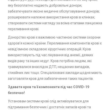
яку безоплатно надають добровільні донори;
забезпечувати якісне медичне обслуговування донорів;
розширювати належне використання крові в клініках;
створювати системи нагляду за всіма етапами ланцюжка
переливання крові.
Донорство крові є важливою частиною системи охорони
здоров’я кожної країни. Переливання компонентів крові є
невід’ємною складовою хірургічних операцій. Кров
використовують під час лікування від анемії, деяких
видів раку та інших недуг. Кров потрібна людям, які
травмувалися внаслідок ДТП, нещасних випадків,
стихійних лих тощо. Спеціалізовані заклади щодня мають
заготовляти кров для забезпечення таких пацієнтів.
Здавати кров та її компоненти під час COVID-19
безпечно!
Установам системи крові слід активізуватися для
підтримання безпечних і достатніх запасів крові та