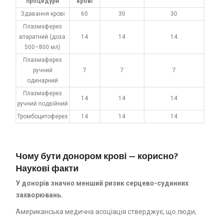
процедури
крові
Здавання крові
60
30
30
Плазмаферез
апаратний (доза:
14
14
14
500–800 мл)
Плазмаферез
ручний
7
7
7
одинарний
Плазмаферез
14
14
14
ручний подвійний
Тромбоцитоферез
14
14
14
Чому бути донором крові — корисно?
Наукові факти
У донорів значно менший ризик серцево-судинних
захворювань.
Американська медична асоціація стверджує, що люди,