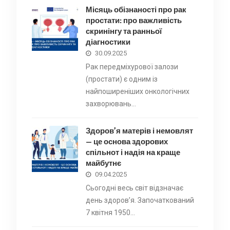
Місяць обізнаності про рак
простати: про важливість
скринінгу та ранньої
діагностики
30.09.2025
Рак передміхурової залози
(простати) є одним із
найпоширеніших онкологічних
захворювань…
Здоров’я матерів і немовлят
— це основа здорових
спільнот і надія на краще
майбутнє
09.04.2025
Сьогодні весь світ відзначає
день здоров’я. Започаткований
7 квітня 1950…