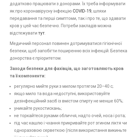
додатково працювати з донорами. Їх треба інформувати
як про коронавірусну інфекцію
COVID-19
, шляхи
передавання та перші симптоми, так і про те, що здавати
кров у цей час безпечно. Потреби закладів можна
відстежувати
тут
.
Медичний персонал повинен дотримуватися гігієнічної
безпеки, щоб запобігти поширенню всіх інфекцій. Безпека
донорства є пріоритетом.
Заходи безпеки для фахівців, що заготовляють кров
та її компоненти:
регулярно мийте руки з милом протягом 20–40 с;
якщо мило та вода недоступні, використовуйте
дезінфекційний засіб із вмістом спирту не менше 60%;
уникайте рукостискань;
не торкайтеся руками обличчя, надто очей, носа і рота;
під час кашлю і чхання прикривайте рот згином ліктя чи
одноразовою серветкою (після використання викиньте