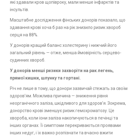
які здавали кров щопівроку, мали менше інфарктів та
інсультів.
Масштабне дослідження фінських донорів показало, що
здавання крові хоча б раз на рік знизило ризик хвороб
серця на 88%.
У донорів кращий баланс холестерину і нижчий його
загальний рівень — отже, менша ймовірність серцево-
судинних хвороб.
У донорів менші ризики захворіти на рак легень,
прямої кишки, шлунку та гортані.
Річ не лише в тому, що донори зазвичай стежать за своїм
здоров’ям. Можлива причина — зниження рівня
неорганічного заліза, шкідливого для здоров’я. Зокрема,
донорство крові зменшує ризик гемохроматозу. Це
хвороба, коли іони заліза накопичуються в печінці та
інших органах. Її симптоми перекриваються проявами
інших недуг, і їх важко розпізнати та вчасно вжити