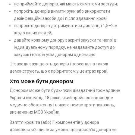
не приймайте донорів, які мають симптоми застуди;
попросіть донорів вимити руки або використати
дезінфекційні засоби до і після здавання крові;
попросіть донорів дотримуватися дистанції 1,5–2 м
щодо інших людей;
давайте кожному донору закриті закуски та напої в
індивідуальному порядку, не надавайте доступ до
закусок і напоїв усім донорам одночасно.
Ці заходи захищають донорів і персонал, а також
демонструють, що є пріоритетом у центрах крові.
Хто може бути донором
Донором може бути будь-який дієздатний громадянин
України віком від 18 років, який пройшов відповідне
медичне обстеження і в якого немає протипоказань,
визначених МОЗ України.
Взяття крові та (або) її компонентів у донора
дозволяється лише за умови, що здоров’ю донора не