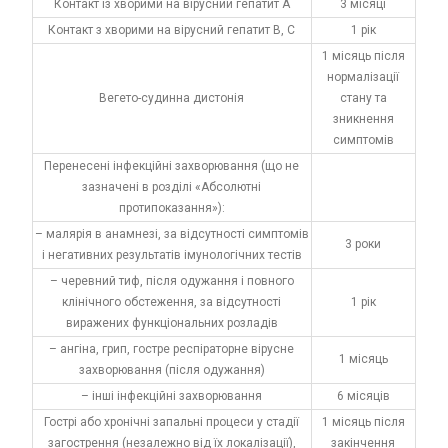
Контакт із хворими на вірусний гепатит A
3 місяці
Контакт з хворими на вірусний гепатит B, C
1 рік
1 місяць після
нормалізації
Вегето-судинна дистонія
стану та
зникнення
симптомів
Перенесені інфекційні захворювання (що не
зазначені в розділі «Абсолютні
протипоказання»):
– малярія в анамнезі, за відсутності симптомів
3 роки
і негативних результатів імунологічних тестів
– черевний тиф, після одужання і повного
клінічного обстеження, за відсутності
1 рік
виражених функціональних розладів
– ангіна, грип, гостре респіраторне вірусне
1 місяць
захворювання (після одужання)
– інші інфекційні захворювання
6 місяців
Гострі або хронічні запальні процеси у стадії
1 місяць після
загострення (незалежно від їх локалізації),
закінчення