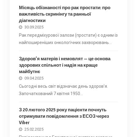
Місяць обізнаності про рак простати: про
важливість скринінгу та ранньої
діагностики
30.09.2025
Рак передміхурової залози (простати) є одним із
найпоширеніших онкологічних захворювань…
Здоров’я матерів і немовлят — це основа
здорових спільнот і надія на краще
майбутнє
09.04.2025
Сьогодні весь світ відзначає день здоров’я.
Започаткований 7 квітня 1950…
З 20 лютого 2025 року пацієнти почнуть
отримувати повідомлення з ЕСОЗ через
Viber
25.02.2025