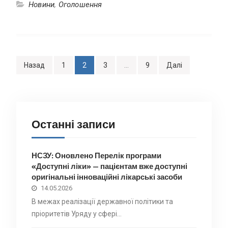
Новини
,
Оголошення
Пагінація
Назад
1
2
3
…
9
Далі
записів
Останні записи
НСЗУ: Оновлено Перелік програми
«Доступні ліки» — пацієнтам вже доступні
оригінальні інноваційні лікарські засоби
14.05.2026
В межах реалізації державної політики та
пріоритетів Уряду у сфері…