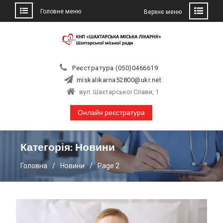
Головне меню
Верхнє меню
Skip
to
content
Реєстратура (050)0466619
miskalikarna52800@ukr.net
вул. Шахтарської Слави, 1
Онлайн реєстратура
Категорія:
Новини
Головна
Новини
Page 2