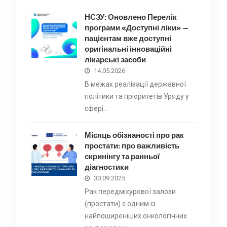
НСЗУ: Оновлено Перелік
програми «Доступні ліки» —
пацієнтам вже доступні
оригінальні інноваційні
лікарські засоби
14.05.2026
В межах реалізації державної
політики та пріоритетів Уряду у
сфері…
Місяць обізнаності про рак
простати: про важливість
скринінгу та ранньої
діагностики
30.09.2025
Рак передміхурової залози
(простати) є одним із
найпоширеніших онкологічних