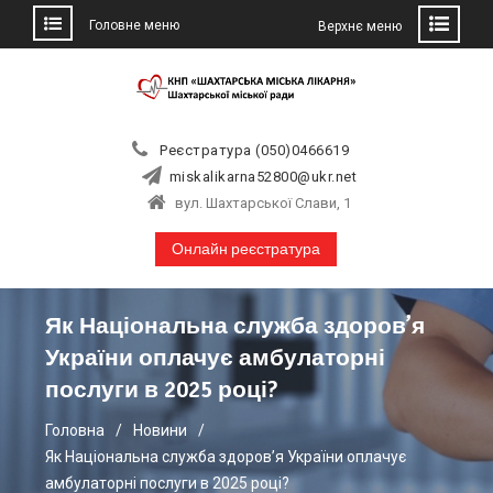
Головне меню
Верхнє меню
Skip
to
content
Реєстратура (050)0466619
miskalikarna52800@ukr.net
вул. Шахтарської Слави, 1
Онлайн реєстратура
Як Національна служба здоров’я
України оплачує амбулаторні
послуги в 2025 році?
Головна
Новини
Як Національна служба здоров’я України оплачує
амбулаторні послуги в 2025 році?