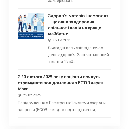
захворювань…
Здоров’я матерів і немовлят
— це основа здорових
спільнот і надія на краще
майбутнє
09.04.2025
Сьогодні весь світ відзначає
день здоров’я. Започаткований
7 квітня 1950…
З 20 лютого 2025 року пацієнти почнуть
отримувати повідомлення з ЕСОЗ через
Viber
25.02.2025
Повідомлення з Електронної системи охорони
здоровʼя (ЕСОЗ) з кодом підтвердження,…