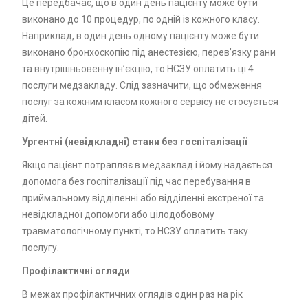
Це передбачає, що в один день пацієнту може бути
виконано до 10 процедур, по одній із кожного класу.
Наприклад, в один день одному пацієнту може бути
виконано бронхоскопію під анестезією, перев’язку рани
та внутрішньовенну ін’єкцію, то НСЗУ оплатить ці 4
послуги медзакладу. Слід зазначити, що обмеження
послуг за кожним класом кожного сервісу не стосується
дітей.
Ургентні (невідкладні) стани без госпіталізації
Якщо пацієнт потрапляє в медзаклад і йому надається
допомога без госпіталізації під час перебування в
приймальному відділенні або відділенні екстреної та
невідкладної допомоги або цілодобовому
травматологічному пункті, то НСЗУ оплатить таку
послугу.
Профілактичні огляди
В межах профілактичних оглядів один раз на рік