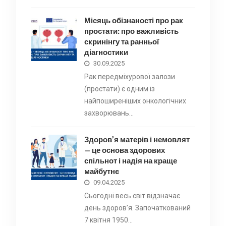
Місяць обізнаності про рак
простати: про важливість
скринінгу та ранньої
діагностики
30.09.2025
Рак передміхурової залози
(простати) є одним із
найпоширеніших онкологічних
захворювань…
Здоров’я матерів і немовлят
— це основа здорових
спільнот і надія на краще
майбутнє
09.04.2025
Сьогодні весь світ відзначає
день здоров’я. Започаткований
7 квітня 1950…