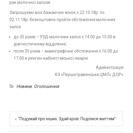
рак молочної залози.
Запрошуємо всіх бажаючих жінок з 22.10.18р. по
02.11.18р. безкоштовно пройти обстеження молочних
залоз:
до 35 років – УЗД молочних залоз з 14.00 до 15.00 в
діагностичному відділенні;
після 35 років – мамографічне обстеження з 16.00 до
17.00 в ренген-кабінеті міської лікарні.
Адміністрація
КЗ «Першотравенська ЦМЛ» ДОР»
Новини
,
Оголошення
Навігація
записів
“Подумай про інших. Здай кров. Поділися життям”