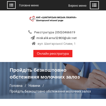
Головне меню
Верхнє меню
Skip
to
content
Реєстратура (050)0466619
miskalikarna52800@ukr.net
вул. Шахтарської Слави, 1
Онлайн реєстратура
Пройдіть безкоштовно
обстеження молочних залоз
Головна
Новини
Пройдіть безкоштовно обстеження молочних залоз