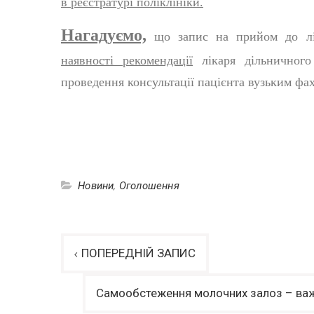
в реєстратурі поліклініки.
Нагадуємо,
що запис на прийом до лік
наявності рекомендації
лікаря дільничного 
проведення консультації пацієнта вузьким фа
Новини
,
Оголошення
Навігація
ПОПЕРЕДНІЙ ЗАПИС
записів
Самообстеження молочних залоз – важл