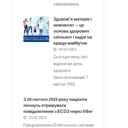
захворювань…
Здоров’я матерів і
немовлят — це
основа здорових
спільнот і надія на
краще майбутнє
09.04.2025
Сьогодні весь світ
відзначає день
здоров’я.
Започаткований 7
квітня 1950…
З 20 лютого 2025 року пацієнти
почнуть отримувати
повідомлення з ЕСОЗ через Viber
25.02.2025
Повідомлення з Електронної системи