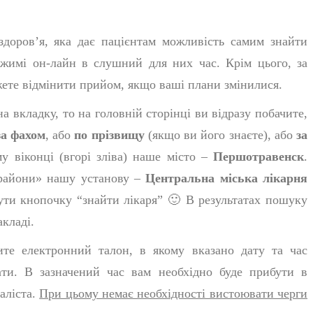
здоров’я, яка дає пацієнтам можливість самим знайти
ежимі он-лайн в слушний для них час. Крім цього, за
ете відмінити прийом, якщо ваші плани змінилися.
а вкладку, то на головній сторінці ви відразу побачите,
за фахом
, або
по прізвищу
(якщо ви його знаєте), або
за
му віконці (вгорі зліва) наше місто –
Першотравенск
.
 райони» нашу установу –
Центральна міська лікарня
нути кнопочку “
знайти лікаря
” 🙂 В результатах пошуку
кладі.
ите електронний талон, в якому вказано дату та час
ати. В зазначений час вам необхідно буде прибути в
іаліста.
При цьому немає необхідності вистоювати черги