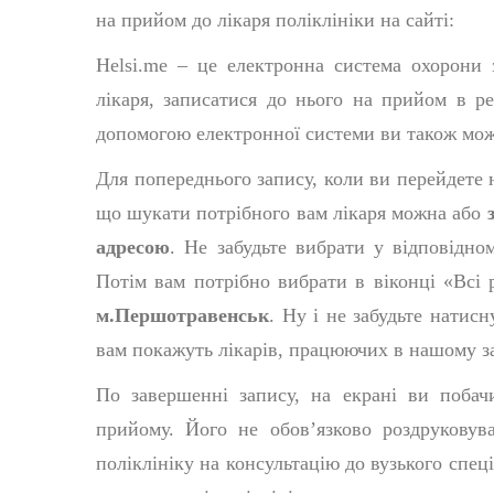
на прийом до лікаря поліклініки на сайті:
Helsi.me – це електронна система охорони 
лікаря, записатися до нього на прийом в р
допомогою електронної системи ви також мож
Для попереднього запису, коли ви перейдете н
що шукати потрібного вам лікаря можна або
адресою
. Не забудьте вибрати у відповідно
Потім вам потрібно вибрати в віконці «Всі
м.Першотравенськ
. Ну і не забудьте натис
вам покажуть лікарів, працюючих в нашому за
По завершенні запису, на екрані ви побач
прийому. Його не обов’язково роздруковув
поліклініку на консультацію до вузького спец