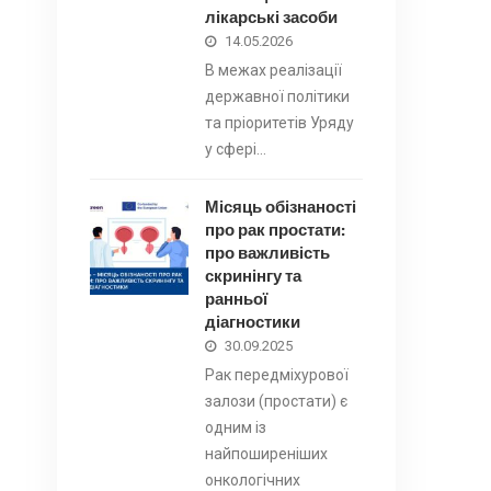
лікарські засоби
14.05.2026
В межах реалізації
державної політики
та пріоритетів Уряду
у сфері…
Місяць обізнаності
про рак простати:
про важливість
скринінгу та
ранньої
діагностики
30.09.2025
Рак передміхурової
залози (простати) є
одним із
найпоширеніших
онкологічних