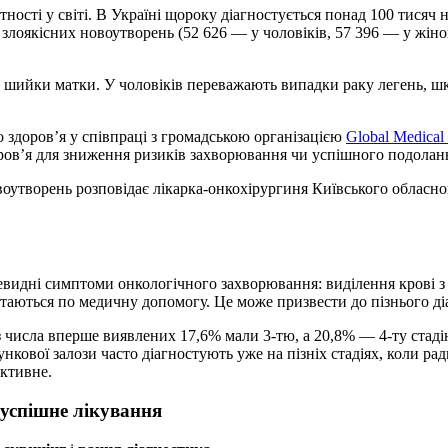
ості у світі. В Україні щороку діагностується понад 100 тисяч 
и злоякісних новоутворень (52 626 — у чоловіків, 57 396 — у жі
а шийки матки. У чоловіків переважають випадки раку легень, шк
 здоров’я у співпраці з громадською організацією
Global Medica
ров’я для зниження ризиків захворювання чи успішного подолання
овоутворень розповідає лікарка-онкохірургиня Київського облас
чевидні симптоми онкологічного захворювання: виділення крові
вертаються по медичну допомогу. Це може призвести до пізнього 
з числа вперше виявлених 17,6% мали 3-тю, а 20,8% — 4-ту стаді
кової залози часто діагностують уже на пізніх стадіях, коли ра
ктивне.
 успішне лікування