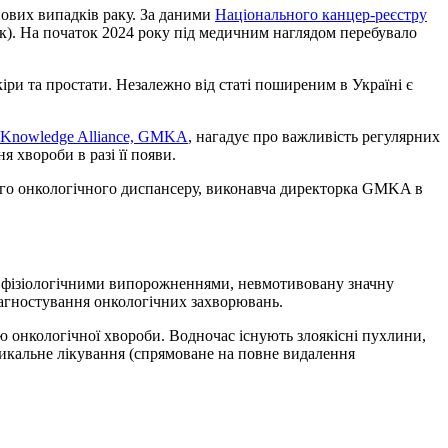
нових випадків раку. За даними
Національного канцер-реєстру
нок). На початок 2024 року під медичним наглядом перебувало
іри та простати. Незалежно від статі поширеним в Україні є
l Knowledge Alliance, GMKA
, нагадує про важливість регулярних
 хвороби в разі її появи.
ного онкологічного диспансеру, виконавча директорка GMKA в
 з фізіологічними випорожненнями, невмотивовану значну
діагностування онкологічних захворювань.
ю онкологічної хвороби. Водночас існують злоякісні пухлини,
дикальне лікування (спрямоване на повне видалення