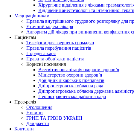
Хірургічне відділення з ліжками травматолог
Відділення анестезіології та інтенсивної терапі
Медпрацівникам
Правила внутрішнього трудового розпорядку для пр
Етичний кодекс лікаря
Алгоритм дій лікаря при виникненні конфліктних с
Пацієнтам
Телефони для звернень громадян
Правила перебування пацієнтів
Поради лікаря
Права та обов’язки пацієнта
Корисні посилання
Всесвітня організація охорони здоров’я
Міністерство охорони здоров’я
Довідник лікарських препаратів
Дніпропетровська обласна рада
Дніпропетровська обласна державна адміністр
Першотравненська районна рада
Прес-реліз
Оголошення
Новини
ГРИП ТА ГРВІ В УКРАЇНІ
Дайджести
Контакти