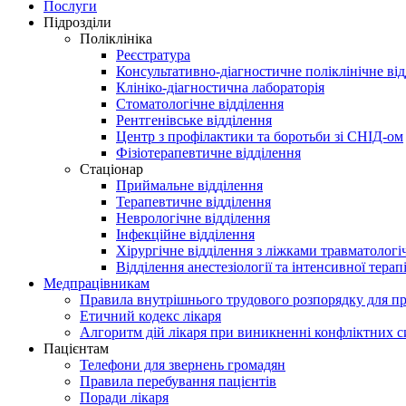
Послуги
Підрозділи
Поліклініка
Реєстратура
Консультативно-діагностичне поліклінічне ві
Клініко-діагностична лабораторія
Стоматологічне відділення
Рентгенівське відділення
Центр з профілактики та боротьби зі СНІД-ом
Фізіотерапевтичне відділення
Стаціонар
Приймальне відділення
Терапевтичне відділення
Неврологічне відділення
Інфекційне відділення
Хірургічне відділення з ліжками травматолог
Відділення анестезіології та інтенсивної терапі
Медпрацівникам
Правила внутрішнього трудового розпорядку для пр
Етичний кодекс лікаря
Алгоритм дій лікаря при виникненні конфліктних с
Пацієнтам
Телефони для звернень громадян
Правила перебування пацієнтів
Поради лікаря