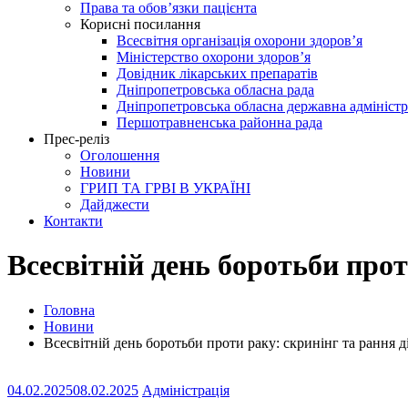
Права та обов’язки пацієнта
Корисні посилання
Всесвітня організація охорони здоров’я
Міністерство охорони здоров’я
Довідник лікарських препаратів
Дніпропетровська обласна рада
Дніпропетровська обласна державна адміністр
Першотравненська районна рада
Прес-реліз
Оголошення
Новини
ГРИП ТА ГРВІ В УКРАЇНІ
Дайджести
Контакти
Всесвітній день боротьби про
Головна
Новини
Всесвітній день боротьби проти раку: скринінг та рання 
04.02.2025
08.02.2025
Адміністрація