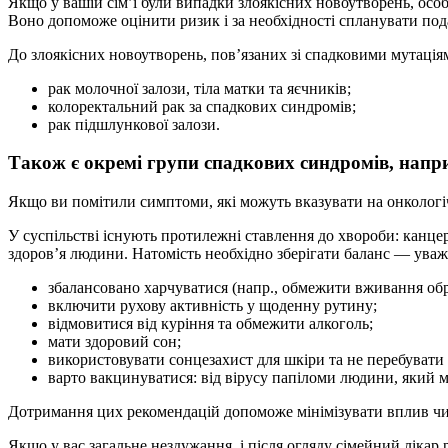
Якщо у вашій сім’ї були випадки злоякісних новоутворень, особл
Воно допоможе оцінити ризик і за необхідності спланувати под
До злоякісних новоутворень, пов’язаних зі спадковими мутація
рак молочної залози, тіла матки та яєчників;
колоректальний рак за спадкових синдромів;
рак підшлункової залози.
Також є окремі групи спадкових синдромів, напри
Якщо ви помітили симптоми, які можуть вказувати на онколог
У суспільстві існують протилежні ставлення до хвороби: канцер
здоров’я людини. Натомість необхідно зберігати баланс — уваж
збалансовано харчуватися (напр., обмежити вживання обр
включити рухову активність у щоденну рутину;
відмовитися від куріння та обмежити алкоголь;
мати здоровий сон;
використовувати сонцезахист для шкіри та не перебувати
варто вакцинуватися: від вірусу папіломи людини, який 
Дотримання цих рекомендацій допоможе мінімізувати вплив чи
Якщо у вас загальне нездужання, і після огляду сімейний ліка