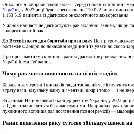
Онкологічні хвороби залишаються серед головних причин смертн
України
, у 2023 році було зареєстровано 110 022 нових випадк
1 153 519 пацієнтів із діагнозом онкологічного захворювання.
У жінок найчастіше діагностують рак молочної залози, шкіри т
колоректальний рак.
До
Всесвітнього дня боротьби проти раку
Центр громадського
обстежень, довіри до доказової медицини та уваги до свого здо
Про профілактику, скринінг і ранню діагностику злоякісних н
Україні Інеса Гуйванюк.
Чому рак часто виявляють на пізніх стадіях
Більше ніж у третині випадків люди тривалий час ігнорують о
втрату ваги, візуальну зміну пігментації шкіри тощо — і не з
За даними Національного канцер-реєстру України, у 2023 році 
які довго залишаються безсимптомними. Наприклад, рак підшлун
пухлинного вогнища для досягнення повної ремісії) — малоефе
Раннє виявлення раку суттєво збільшує шанси на