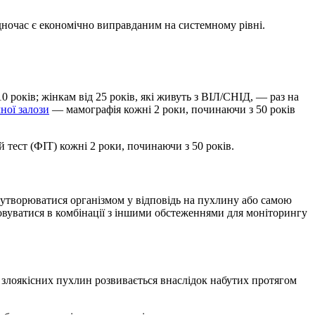
ночас є економічно виправданим на системному рівні.
 10 років; жінкам від 25 років, які живуть з ВІЛ/СНІД, — раз на
ної залози
— мамографія кожні 2 роки, починаючи з 50 років
тест (ФІТ) кожні 2 роки, починаючи з 50 років.
ь утворюватися організмом у відповідь на пухлину або самою
овуватися в комбінації з іншими обстеженнями для моніторингу
 злоякісних пухлин розвивається внаслідок набутих протягом