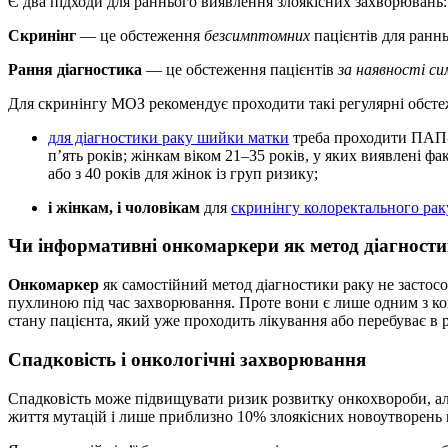
Є два підходи для раннього виявлення злоякісних захворювань
Скринінг
— це обстеження
безсимптомних
пацієнтів для ранн
Рання діагностика
— це обстеження пацієнтів
за наявності с
Для скринінгу МОЗ рекомендує проходити такі регулярні обстеже
для діагностики раку шийки матки
треба проходити ПАП
п’ять років; жінкам віком 21–35 років, у яких виявлені ф
або з 40 років для жінок із груп ризику;
і жінкам, і чоловікам
для
скринінгу колоректального рак
Чи інформативні онкомаркери як метод діагност
Онкомаркер
як самостійний метод діагностики раку не застос
пухлиною під час захворювання. Проте вони є лише одним з ко
стану пацієнта, який уже проходить лікування або перебуває в р
Спадковість і онкологічні захворювання
Спадковість може підвищувати ризик розвитку онкохвороби, але
життя мутацій і лише приблизно 10% злоякісних новоутворень п