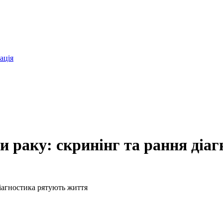
ація
ти раку: скринінг та рання ді
діагностика рятують життя