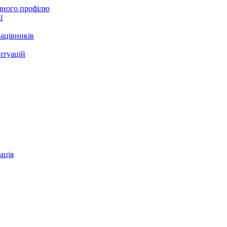
ічного профілю
ї
ацівників
итуацій
ація