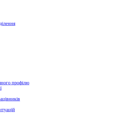
дділення
ічного профілю
ї
ацівників
итуацій