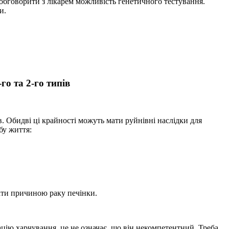
о обговорити з лікарем можливість генетичного тестування.
и.
о та 2-го типів
. Обидві ці крайності можуть мати руйнівні наслідки для
бу життя:
ати причиною раку печінки.
ацію харчування, це не означає, що він некомпетентний. Треба