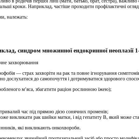
иво в родичів першої лінії (мати, батько, брат, сестра), важлив
альші кроки. Наприклад, частіше проходити профілактичні огляд
ми, належать:
клад, синдром множинної ендокринної неоплазії 1-г
ічне захворювання
офобія — страх захворіти на рак та повне ігнорування симптомів
но дослухатися до самопочуття і дотримуватися здорового спосо
обленого м’яса, збагатити раціон рослинною їжею);
 тривалий час під прямою дією сонячних променів;
може викликати рак шийки матки, і від гепатиту B, який може ст
нників, які викликають онкохвороби.
р рекомендує звичайний протизапальний засіб або просто модифік