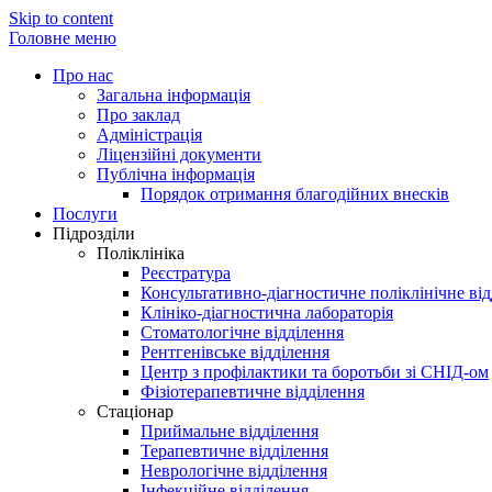
Skip to content
Головне меню
Про нас
Загальна інформація
Про заклад
Адміністрація
Ліцензійні документи
Публічна інформація
Порядок отримання благодійних внесків
Послуги
Підрозділи
Поліклініка
Реєстратура
Консультативно-діагностичне поліклінічне ві
Клініко-діагностична лабораторія
Стоматологічне відділення
Рентгенівське відділення
Центр з профілактики та боротьби зі СНІД-ом
Фізіотерапевтичне відділення
Стаціонар
Приймальне відділення
Терапевтичне відділення
Неврологічне відділення
Інфекційне відділення