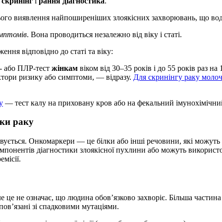
:
скринінг
і
рання діагностика
.
ього виявлення найпоширеніших злоякісних захворювань, що вод
имптомів
. Вона проводиться незалежно від віку і статі.
ння відповідно до статі та віку:
- або ПЛР-тест
жінкам
віком від 30–35 років і до 55 років раз на
актори ризику або симптоми, — відразу.
Для скринінгу раку молоч
у
— тест калу на приховану кров або на фекальний імунохімічний 
ики раку
овується. Онкомаркери — це білки або інші речовини, які можут
мпонентів діагностики злоякісної пухлини або можуть використ
емісії.
 це не означає, що людина обов’язково захворіє. Більша частина
ов’язані зі спадковими мутаціями.